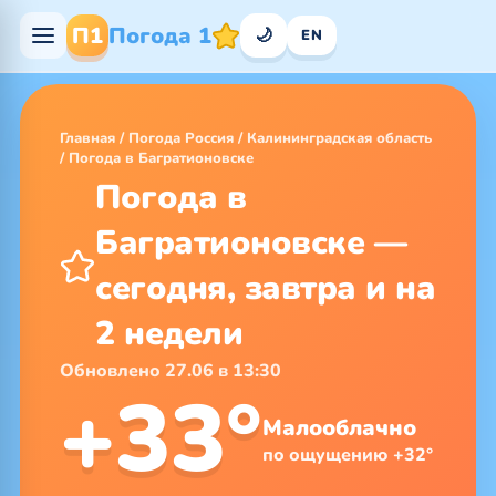
П1
Погода 1
🌙
EN
Главная
/
Погода Россия
/
Калининградская область
/
Погода в Багратионовске
Погода в
Багратионовске —
сегодня, завтра и на
2 недели
Обновлено 27.06 в 13:30
+33°
Малооблачно
по ощущению +32°