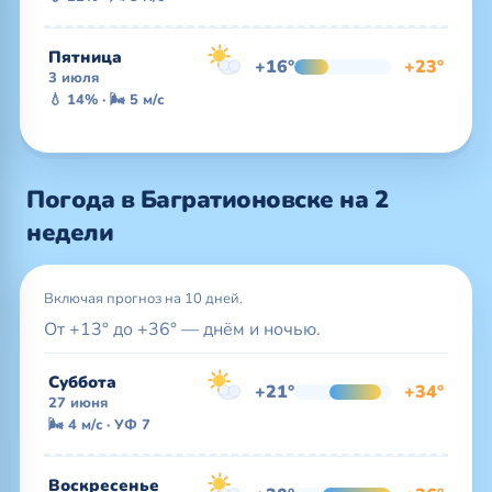
Пятница
+16°
+23°
3 июля
💧 14% · 🌬 5 м/с
Погода в Багратионовске на 2
недели
Включая прогноз на 10 дней.
От +13° до +36° — днём и ночью.
Суббота
+21°
+34°
27 июня
🌬 4 м/с · УФ 7
Воскресенье