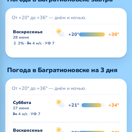
От +20° до +36° — днём и ночью.
Воскресенье
+20°
+36°
28 июня
💧 2% · 🌬 4 м/с · УФ 7
Погода в Багратионовске на 3 дня
От +20° до +36° — днём и ночью.
Суббота
+21°
+34°
27 июня
🌬 4 м/с · УФ 7
Воскресенье