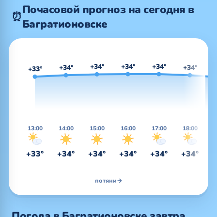
Почасовой прогноз на сегодня в
⏰
Багратионовске
+34°
+34°
+34°
+34°
+34°
+33°
13:00
14:00
15:00
16:00
17:00
18:00
1
+33°
+34°
+34°
+34°
+34°
+34°
+
потяни
→
Погода в Багратионовске завтра