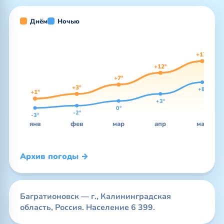
Днём
Ночью
+17°
+12°
+7°
+3°
+8°
+1°
+3°
0°
-2°
-3°
янв
фев
мар
апр
май
Архив погоды →
Багратионовск — г., Калининградская
область, Россия. Население 6 399.