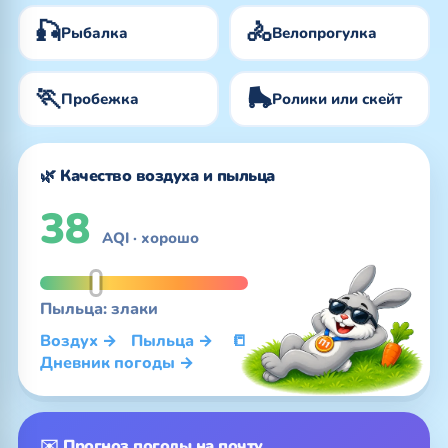
🎣
🚴
Рыбалка
Велопрогулка
🏃
🛼
Пробежка
Ролики или скейт
🌿 Качество воздуха и пыльца
38
AQI · хорошо
Пыльца: злаки
Воздух →
Пыльца →
📒
Дневник погоды →
✉️ Прогноз погоды на почту