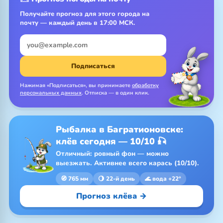
Получайте прогноз для этого города на
почту — каждый день в 17:00 МСК.
Подписаться
Нажимая «Подписаться», вы принимаете
обработку
персональных данных
. Отписка — в один клик.
Рыбалка в Багратионовске:
клёв сегодня — 10/10 🎣
Отличный: ровный фон — можно
выезжать. Активнее всего карась (10/10).
🧭 765 мм
🌖 22-й день
🌊 вода +22°
Прогноз клёва →