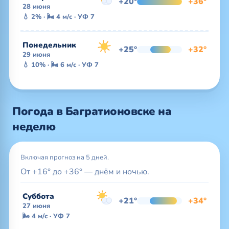
+20°
+36°
28 июня
💧 2% · 🌬 4 м/с · УФ 7
Понедельник
+25°
+32°
29 июня
💧 10% · 🌬 6 м/с · УФ 7
Погода в Багратионовске на
неделю
Включая прогноз на 5 дней.
От +16° до +36° — днём и ночью.
Суббота
+21°
+34°
27 июня
🌬 4 м/с · УФ 7