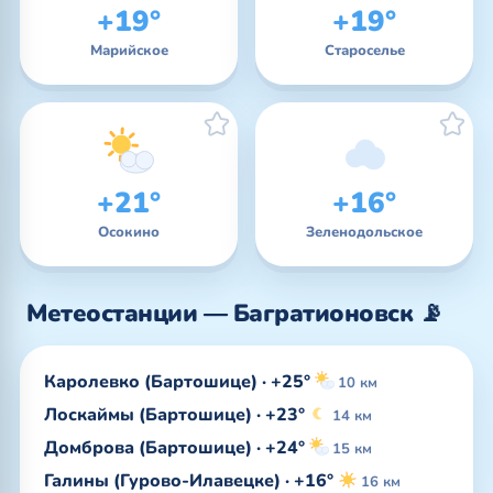
+19°
+19°
Марийское
Староселье
+21°
+16°
Осокино
Зеленодольское
Метеостанции — Багратионовск 📡
Каролевко (Бартошице) · +25°
10 км
Лоскаймы (Бартошице) · +23°
14 км
Домброва (Бартошице) · +24°
15 км
Галины (Гурово-Илавецке) · +16°
16 км