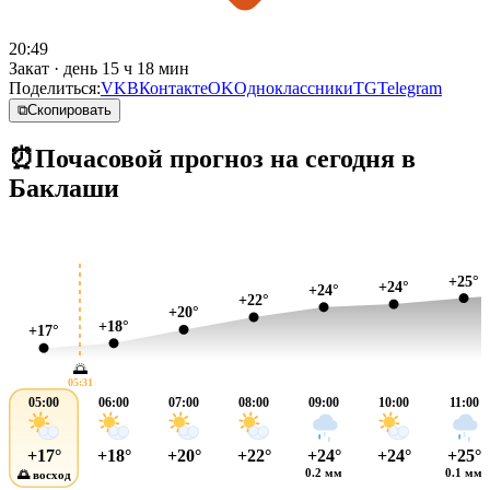
20:49
Закат · день 15 ч 18 мин
Поделиться:
VK
ВКонтакте
OK
Одноклассники
TG
Telegram
⧉
Скопировать
⏰
Почасовой прогноз на сегодня в
Баклаши
+25°
+24°
+24°
+22°
+20°
+18°
+17°
🌅
05:31
05:00
06:00
07:00
08:00
09:00
10:00
11:00
+17°
+18°
+20°
+22°
+24°
+24°
+25°
0.2 мм
0.1 мм
🌅 восход