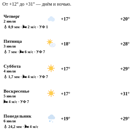
От +12° до +31° — днём и ночью.
Четверг
+17°
+20°
2 июля
💧 0,9 мм · 🌬 2 м/с · УФ 1
Пятница
+18°
+28°
3 июля
💧 7 мм · 🌬 6 м/с · УФ 7
Суббота
+17°
+29°
4 июля
💧 1,7 мм · 🌬 4 м/с · УФ 7
Воскресенье
+17°
+31°
5 июля
🌬 4 м/с · УФ 7
Понедельник
+19°
+29°
6 июля
💧 24,2 мм · 🌬 4 м/с