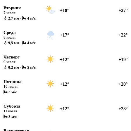
Вторник
+18°
+27°
7 июля
💧 2,7 мм · 🌬 4 м/с
Среда
+17°
+22°
8 июля
💧 9,5 мм · 🌬 4 м/с
Четверг
+12°
+19°
9 июля
💧 0,2 мм · 🌬 5 м/с
Пятница
+12°
+20°
10 июля
🌬 3 м/с
Суббота
+12°
+23°
11 июля
🌬 3 м/с
Воскресенье