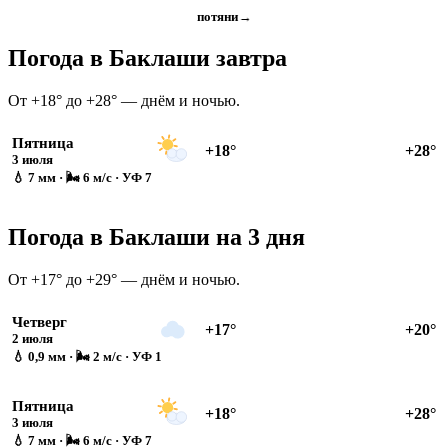
потяни
→
Погода в Баклаши завтра
От +18° до +28° — днём и ночью.
Пятница
+18°
+28°
3 июля
💧 7 мм · 🌬 6 м/с · УФ 7
Погода в Баклаши на 3 дня
От +17° до +29° — днём и ночью.
Четверг
+17°
+20°
2 июля
💧 0,9 мм · 🌬 2 м/с · УФ 1
Пятница
+18°
+28°
3 июля
💧 7 мм · 🌬 6 м/с · УФ 7