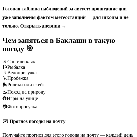
Готовая таблица наблюдений за август: прошедшие дни
уже заполнены фактом метеостанций — для школы и не
только.
Открыть дневник →
Чем заняться в Баклаши в такую
погоду 🎯
🚣
Сап или каяк
🎣
Рыбалка
🚴
Велопрогулка
🏃
Пробежка
🛼
Ролики или скейт
🥾
Поход на природу
⚽
Игры на улице
📷
Фотопрогулка
✉️ Прогноз погоды на почту
Получайте прогноз для этого города на почту — каждый день