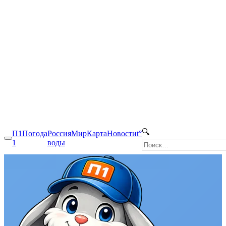
🔍
П1
Погода
Россия
Мир
Карта
Новости
t°
1
воды