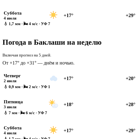
Суббота
+17°
+29°
4 июля
💧 1,7 мм · 🌬 4 м/с · УФ 7
Погода в Баклаши на неделю
Включая прогноз на 5 дней.
От +17° до +31° — днём и ночью.
Четверг
+17°
+20°
2 июля
💧 0,9 мм · 🌬 2 м/с · УФ 1
Пятница
+18°
+28°
3 июля
💧 7 мм · 🌬 6 м/с · УФ 7
Суббота
+17°
+29°
4 июля
💧 1,7 мм · 🌬 4 м/с · УФ 7