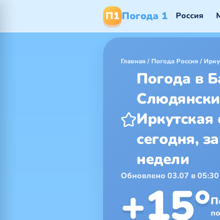
П1
Погода 1
Россия
Главная
/
Погода Россия
/
Ирку
Погода в Б
Слюдянски
Иркутская 
сегодня, за
недели
Обновлено 03.07 в 05:30
+15°
П
п