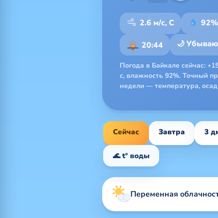
2.6 м/с, С
92%
🌙 Убыва
20:44
Погода в Байкале сейчас: +15
с, влажность 92%. Точный про
недели — температура, осадк
Сейчас
Завтра
3 д
🌊 t° воды
Переменная облачност