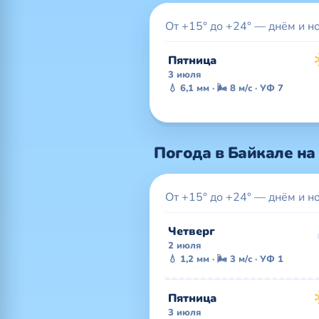
От +15° до +24° — днём и н
Пятница
3 июля
💧 6,1 мм · 🌬 8 м/с · УФ 7
Погода в Байкале на 
От +15° до +24° — днём и н
Четверг
2 июля
💧 1,2 мм · 🌬 3 м/с · УФ 1
Пятница
3 июля