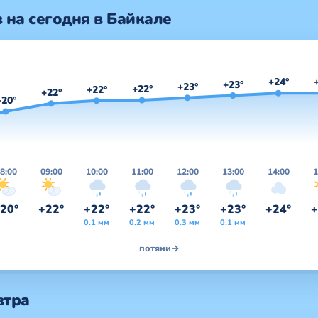
 на сегодня в Байкале
+24°
+23°
+23°
+22°
+22°
+22°
+20°
8:00
09:00
10:00
11:00
12:00
13:00
14:00
1
20°
+22°
+22°
+22°
+23°
+23°
+24°
+
0.1 мм
0.2 мм
0.3 мм
0.1 мм
потяни
→
втра