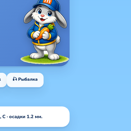
к
🎣 Рыбалка
 С · осадки 1.2 мм.