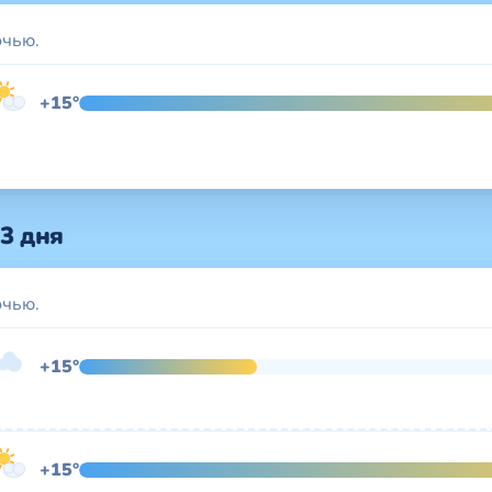
очью.
+15°
3 дня
очью.
+15°
+15°