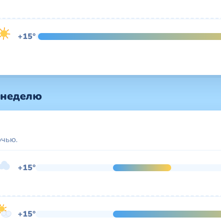
+15°
 неделю
очью.
+15°
+15°