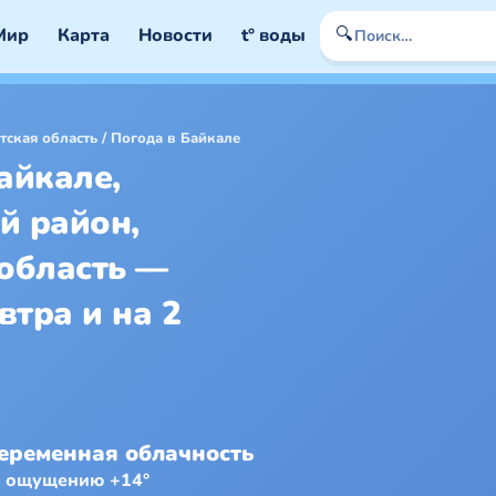
🔍
Мир
Карта
Новости
t° воды
тская область
/
Погода в Байкале
айкале,
й район,
область —
втра и на 2
еременная облачность
о ощущению +14°