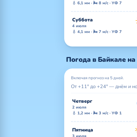
💧 6,1 мм · 🌬 8 м/с · УФ 7
Суббота
4 июля
💧 4,1 мм · 🌬 7 м/с · УФ 7
Погода в Байкале на
Включая прогноз на 5 дней.
От +11° до +24° — днём и н
Четверг
2 июля
💧 1,2 мм · 🌬 3 м/с · УФ 1
Пятница
3 июля