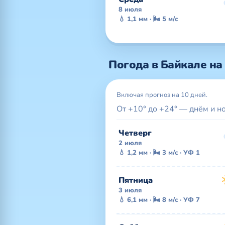
8 июля
💧 1,1 мм · 🌬 5 м/с
Погода в Байкале на
Включая прогноз на 10 дней.
От +10° до +24° — днём и н
Четверг
2 июля
💧 1,2 мм · 🌬 3 м/с · УФ 1
Пятница
3 июля
💧 6,1 мм · 🌬 8 м/с · УФ 7