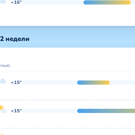
+16°
 2 недели
очью.
+15°
+15°