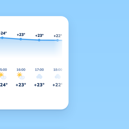
+24°
+23°
+23°
+22°
+22°
+21°
+20°
🌇
20:44
5:00
16:00
17:00
18:00
19:00
20:00
21:00
2
24°
+23°
+23°
+22°
+22°
+21°
+20°
+
🌇 закат