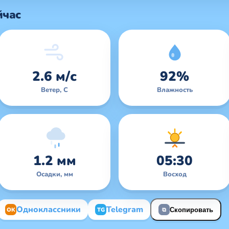
йчас
2.6 м/с
92%
Ветер, С
Влажность
1.2 мм
05:30
Осадки, мм
Восход
Одноклассники
Telegram
OK
TG
Скопировать
⧉