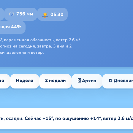
756 мм
05:30
ющая 44%
°, переменная облачность, ветер 2.6 м/
гноз на сегодня, завтра, 3 дня и 2
и, давление и ветер.
ня
Неделя
2 недели
📒 Дневни
🗄 Архив
ь, осадки.
Сейчас +15°, по ощущению +14°, ветер 2.6 м/с,