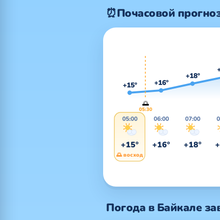
⏰
Почасовой прогноз
+18°
+16°
+15°
🌅
05:30
05:00
06:00
07:00
0
+15°
+16°
+18°
+
🌅 восход
Погода в Байкале за