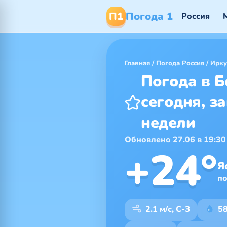
П1
Погода 1
Россия
Главная
/
Погода Россия
/
Ирку
Погода в 
сегодня, за
недели
Обновлено 27.06 в 19:30
+24°
Я
п
2.1 м/с, С-З
5