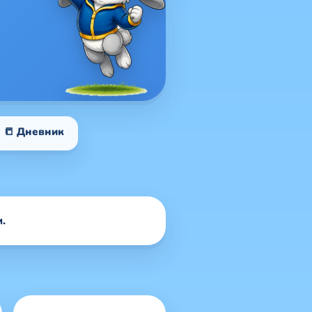
📒 Дневник
.