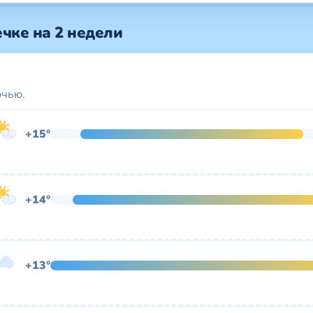
чке на 2 недели
очью.
+15°
+14°
+13°