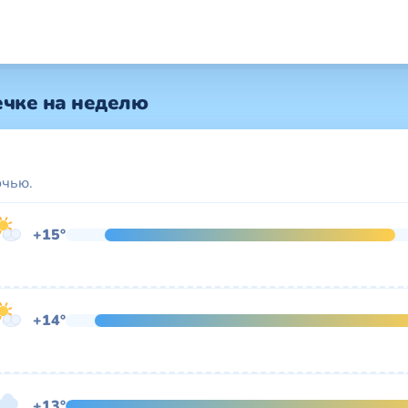
ечке на неделю
очью.
+15°
+14°
+13°