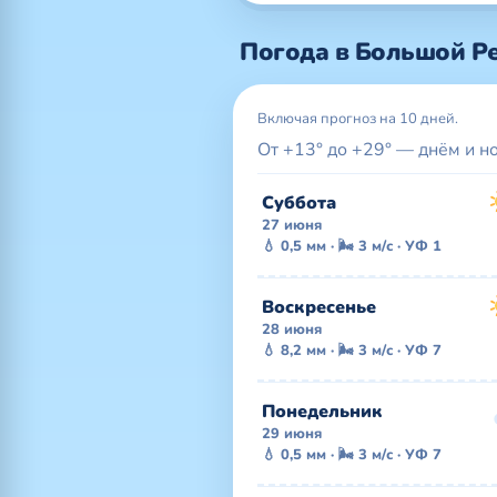
Погода в Большой Ре
Включая прогноз на 10 дней.
От +13° до +29° — днём и н
Суббота
27 июня
💧 0,5 мм · 🌬 3 м/с · УФ 1
Воскресенье
28 июня
💧 8,2 мм · 🌬 3 м/с · УФ 7
Понедельник
29 июня
💧 0,5 мм · 🌬 3 м/с · УФ 7