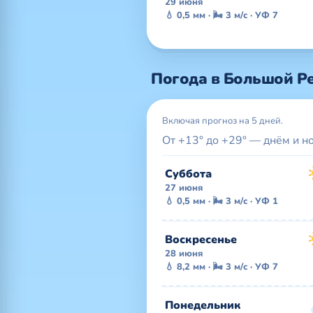
29 июня
💧 0,5 мм · 🌬 3 м/с · УФ 7
Погода в Большой Р
Включая прогноз на 5 дней.
От +13° до +29° — днём и н
Суббота
27 июня
💧 0,5 мм · 🌬 3 м/с · УФ 1
Воскресенье
28 июня
💧 8,2 мм · 🌬 3 м/с · УФ 7
Понедельник