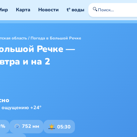
🔍
Мир
Карта
Новости
t° воды
тская область
/
Погода в Большой Речке
Большой Речке —
втра и на 2
сно
о ощущению +24°
8%
752 мм
05:30