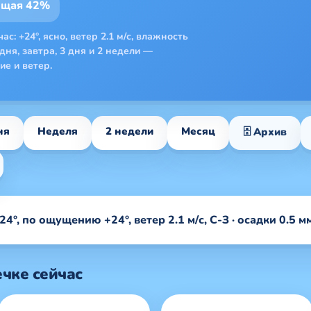
ющая 42%
с: +24°, ясно, ветер 2.1 м/с, влажность
дня, завтра, 3 дня и 2 недели —
ие и ветер.
ня
Неделя
2 недели
Месяц
🗄 Архив
4°, по ощущению +24°, ветер 2.1 м/с, С-З · осадки 0.5 мм
чке сейчас