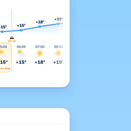
+23°
+22°
+21°
+19°
+18°
+15°
+15°
🌅
05:30
5:00
06:00
07:00
08:00
09:00
10:00
11:00
1
15°
+15°
+18°
+19°
+21°
+22°
+23°
+
0
восход