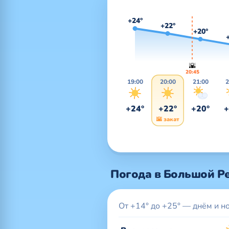
+24°
+22°
+20°
🌇
20:45
19:00
20:00
21:00
2
+24°
+22°
+20°
+
🌇 закат
Погода в Большой Ре
От +14° до +25° — днём и н