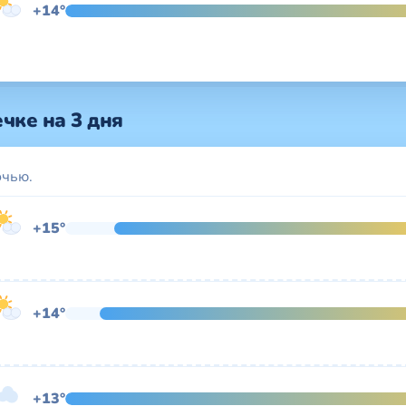
+14°
чке на 3 дня
очью.
+15°
+14°
+13°