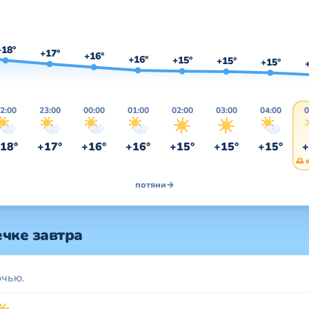
+18°
+17°
+16°
+16°
+15°
+15°
+15°
2:00
23:00
00:00
01:00
02:00
03:00
04:00
0
18°
+17°
+16°
+16°
+15°
+15°
+15°
+
🌅 
потяни
→
чке завтра
очью.