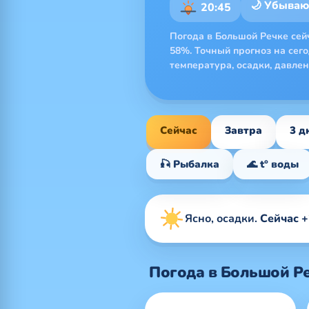
🌙 Убыва
20:45
Погода в Большой Речке сейча
58%. Точный прогноз на сего
температура, осадки, давлен
Сейчас
Завтра
3 д
🎣 Рыбалка
🌊 t° воды
Ясно, осадки.
Сейчас +2
Погода в Большой Ре