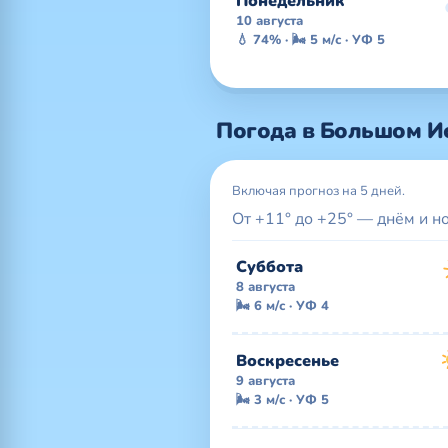
Понедельник
10 августа
💧 74% · 🌬 5 м/с · УФ 5
Погода в Большом И
Включая прогноз на 5 дней.
От +11° до +25° — днём и н
Суббота
8 августа
🌬 6 м/с · УФ 4
Воскресенье
9 августа
🌬 3 м/с · УФ 5