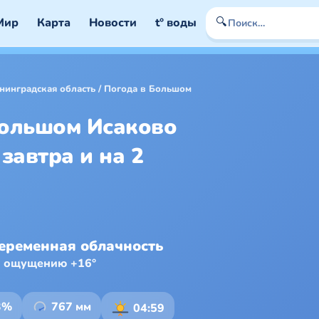
🔍
Мир
Карта
Новости
t° воды
нинградская область
/
Погода в Большом
Большом Исаково
 завтра и на 2
еременная облачность
о ощущению +16°
3%
767 мм
04:59