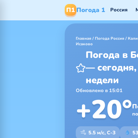
П1
Погода 1
Россия
Главная
/
Погода Россия
/
Кали
Исаково
Погода в 
— сегодня,
недели
Обновлено в 15:01
+20°
П
п
5.5 м/с, С-З
5