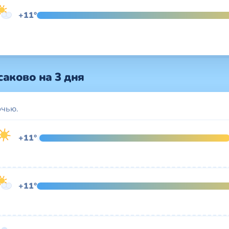
+11°
аково на 3 дня
очью.
+11°
+11°