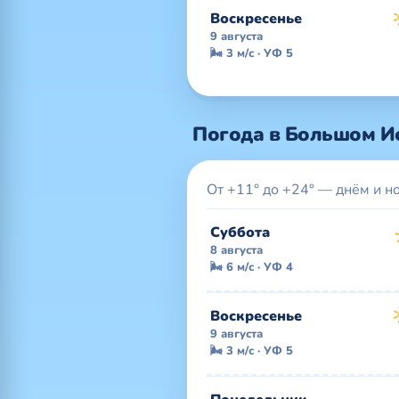
Воскресенье
9 августа
🌬 3 м/с · УФ 5
Погода в Большом Ис
От +11° до +24° — днём и н
Суббота
8 августа
🌬 6 м/с · УФ 4
Воскресенье
9 августа
🌬 3 м/с · УФ 5