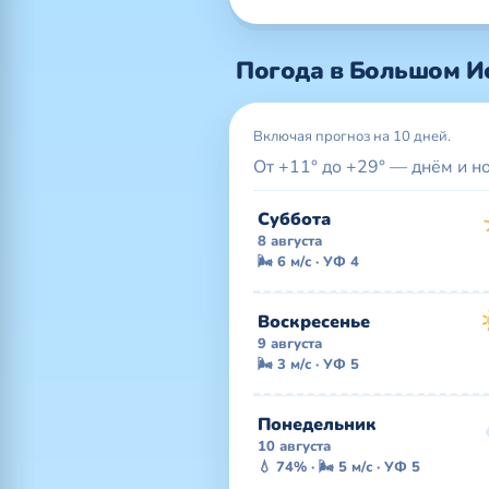
Погода в Большом Ис
Включая прогноз на 10 дней.
От +11° до +29° — днём и н
Суббота
8 августа
🌬 6 м/с · УФ 4
Воскресенье
9 августа
🌬 3 м/с · УФ 5
Понедельник
10 августа
💧 74% · 🌬 5 м/с · УФ 5