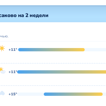
аково на 2 недели
очью.
+11°
+11°
+15°