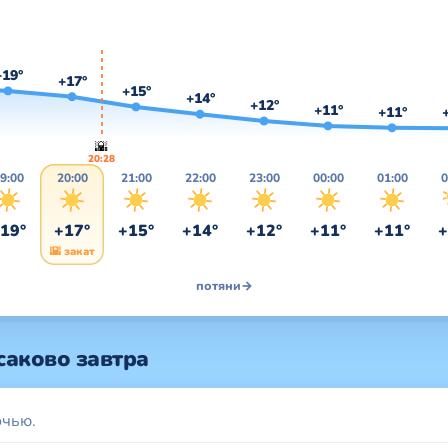
+19°
+17°
+15°
+14°
+12°
+11°
+11°
🌇
20:28
9:00
20:00
21:00
22:00
23:00
00:00
01:00
0
19°
+17°
+15°
+14°
+12°
+11°
+11°
+
🌇 закат
потяни
→
саково завтра
очью.