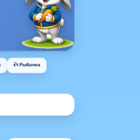
к
🎣 Рыбалка