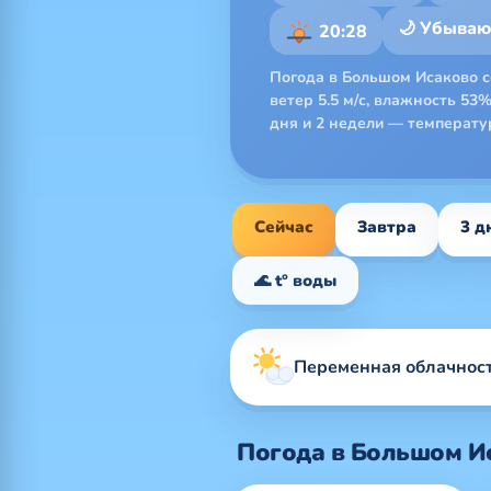
🌙 Убыва
20:28
Погода в Большом Исаково се
ветер 5.5 м/с, влажность 53%
дня и 2 недели — температур
Сейчас
Завтра
3 д
🌊 t° воды
Переменная облачност
Погода в Большом И