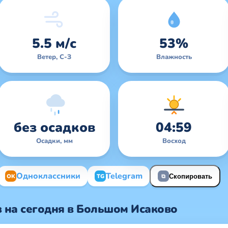
5.5 м/с
53%
Ветер, С-З
Влажность
без осадков
04:59
Осадки, мм
Восход
Одноклассники
Telegram
OK
TG
Скопировать
⧉
 на сегодня в Большом Исаково