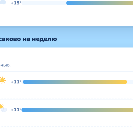
+15°
саково на неделю
очью.
+11°
+11°