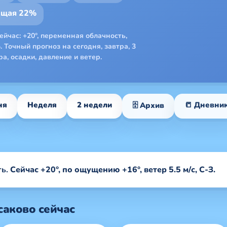
ющая 22%
йчас: +20°, переменная облачность,
. Точный прогноз на сегодня, завтра, 3
а, осадки, давление и ветер.
ня
Неделя
2 недели
📒 Дневни
🗄 Архив
ь.
Сейчас +20°, по ощущению +16°, ветер 5.5 м/с, С-З.
саково сейчас