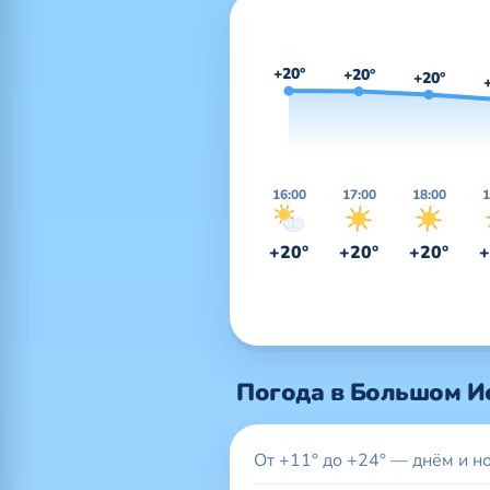
+20°
+20°
+20°
16:00
17:00
18:00
1
+20°
+20°
+20°
+
Погода в Большом И
От +11° до +24° — днём и н