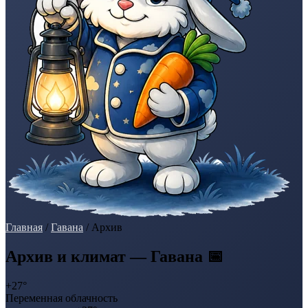
Главная
/
Гавана
/
Архив
Архив и климат — Гавана 📅
+27°
Переменная облачность