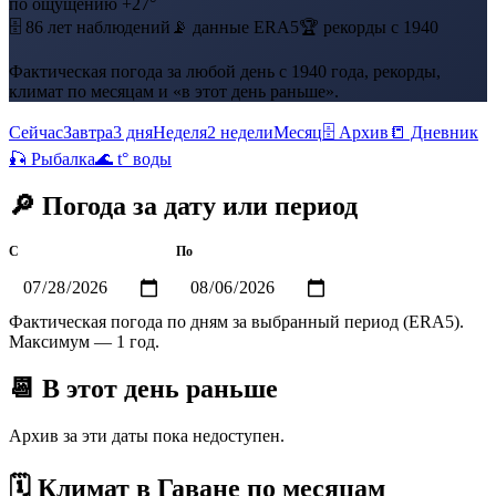
по ощущению +27°
🗄 86 лет наблюдений
📡 данные ERA5
🏆 рекорды с 1940
Фактическая погода за любой день с 1940 года, рекорды,
климат по месяцам и «в этот день раньше».
Сейчас
Завтра
3 дня
Неделя
2 недели
Месяц
🗄 Архив
📒 Дневник
🎣 Рыбалка
🌊 t° воды
🔎 Погода за дату или период
С
По
Показать
Фактическая погода по дням за выбранный период (ERA5).
Максимум — 1 год.
📆 В этот день раньше
Архив за эти даты пока недоступен.
🗓 Климат в Гаване по месяцам