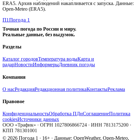
ERA5. Архив наблюдений накапливается с запуска. Данные:
Open-Meteo (ERA5).
П1
Погода 1
Точная погода по России и миру.
Реальные данные, без выдумок.
Разделы
Каталог городов
Температура воды
Карта и
радар
Новости
Информеры
Дневник погоды
Компания
О нас
Редакция
Редакционная политика
Контакты
Реклама
Правовое
Конфиденциальность
Обработка ПДн
Соглашение
Политика
cookies
Источники данных
ООО «Трафик» · ОГРН 1027806866724 · ИНН 7813175200 ·
КПП 781301001
© 2026 Погода 1 · 16+ · Данные: OpenWeather, Open-Meteo,