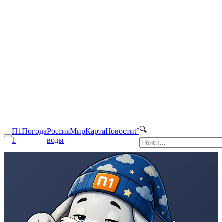
🔍
П1
Погода
Россия
Мир
Карта
Новости
t°
1
воды