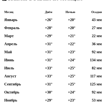
Месяц
Днём
Ночью
Осадки
Январь
+26°
+20°
43 мм
Февраль
+28°
+20°
27 мм
Март
+29°
+21°
22 мм
Апрель
+31°
+22°
36 мм
Май
+31°
+23°
92 мм
Июнь
+31°
+24°
134 мм
Июль
+33°
+25°
82 мм
Август
+33°
+25°
117 мм
Сентябрь
+31°
+25°
125 мм
Октябрь
+30°
+24°
92 мм
Ноябрь
+29°
+23°
53 мм