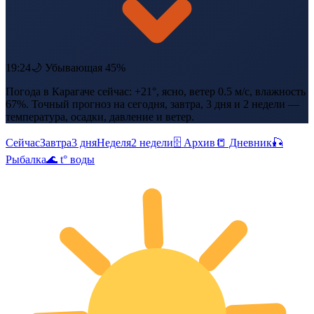
19:24
🌙 Убывающая 45%
Погода в Карагаче сейчас: +21°, ясно, ветер 0.5 м/с, влажность
67%. Точный прогноз на сегодня, завтра, 3 дня и 2 недели —
температура, осадки, давление и ветер.
Сейчас
Завтра
3 дня
Неделя
2 недели
🗄 Архив
📒 Дневник
🎣
Рыбалка
🌊 t° воды