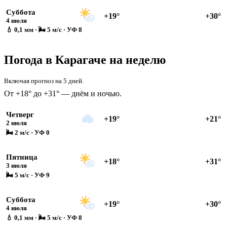
Суббота
+19°
+30°
4 июля
💧 0,1 мм · 🌬 5 м/с · УФ 8
Погода в Карагаче на неделю
Включая прогноз на 5 дней.
От +18° до +31° — днём и ночью.
Четверг
+19°
+21°
2 июля
🌬 2 м/с · УФ 0
Пятница
+18°
+31°
3 июля
🌬 5 м/с · УФ 9
Суббота
+19°
+30°
4 июля
💧 0,1 мм · 🌬 5 м/с · УФ 8