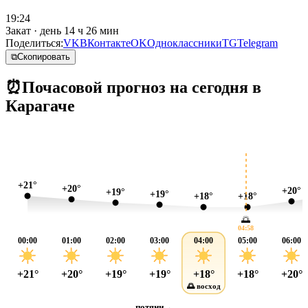
19:24
Закат · день 14 ч 26 мин
Поделиться:
VK
ВКонтакте
OK
Одноклассники
TG
Telegram
⧉
Скопировать
⏰
Почасовой прогноз на сегодня в
Карагаче
+21°
+20°
+20°
+19°
+19°
+18°
+18°
🌅
04:58
00:00
01:00
02:00
03:00
04:00
05:00
06:00
+21°
+20°
+19°
+19°
+18°
+18°
+20°
🌅 восход
потяни
→