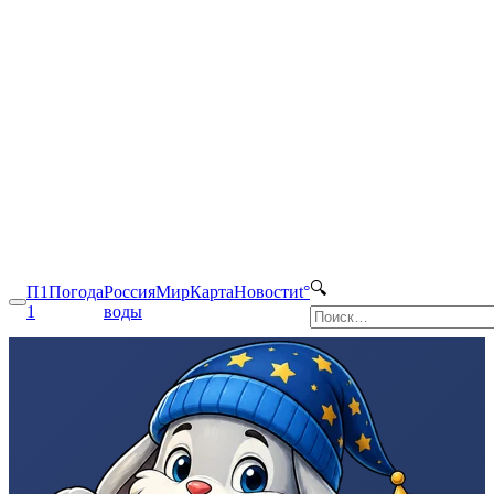
🔍
П1
Погода
Россия
Мир
Карта
Новости
t°
1
воды