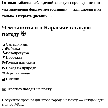
Готовая таблица наблюдений за август: прошедшие дни
уже заполнены фактом метеостанций — для школы и не
только.
Открыть дневник →
Чем заняться в Карагаче в такую
погоду 🎯
🚣
Сап или каяк
🎣
Рыбалка
🚴
Велопрогулка
🏃
Пробежка
🛼
Ролики или скейт
🥾
Поход на природу
⚽
Игры на улице
🧺
Пикник
✉️ Прогноз погоды на почту
Получайте прогноз для этого города на почту — каждый день
в 17:00 МСК.