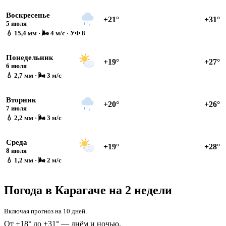
Воскресенье
+21°
+31°
5 июля
💧 15,4 мм · 🌬 4 м/с · УФ 8
Понедельник
+19°
+27°
6 июля
💧 2,7 мм · 🌬 3 м/с
Вторник
+20°
+26°
7 июля
💧 2,2 мм · 🌬 3 м/с
Среда
+19°
+28°
8 июля
💧 1,2 мм · 🌬 2 м/с
Погода в Карагаче на 2 недели
Включая прогноз на 10 дней.
От +18° до +31° — днём и ночью.