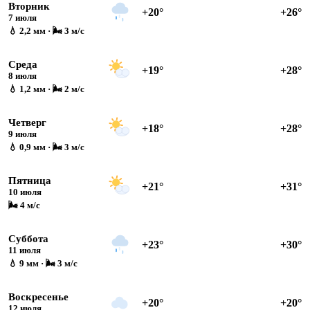
Вторник
+20°
+26°
7 июля
💧 2,2 мм · 🌬 3 м/с
Среда
+19°
+28°
8 июля
💧 1,2 мм · 🌬 2 м/с
Четверг
+18°
+28°
9 июля
💧 0,9 мм · 🌬 3 м/с
Пятница
+21°
+31°
10 июля
🌬 4 м/с
Суббота
+23°
+30°
11 июля
💧 9 мм · 🌬 3 м/с
Воскресенье
+20°
+20°
12 июля