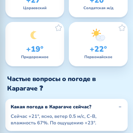
+27°
+20°
Цораевский
Солдатская ж/д
+19°
+22°
Придорожное
Первомайское
Частые вопросы о погоде в
Карагаче ❓
Какая погода в Карагаче сейчас?
Сейчас +21°, ясно, ветер 0.5 м/с, С-В,
влажность 67%. По ощущению +23°.