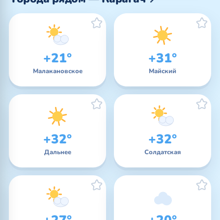
+21°
+31°
Малакановское
Майский
+32°
+32°
Дальнее
Солдатская