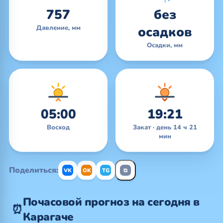
757
без
Давление, мм
осадков
Осадки, мм
05:00
19:21
Восход
Закат · день 14 ч 21
мин
Поделиться:
VK
OK
TG
⧉
Почасовой прогноз на сегодня в
⏰
Карагаче