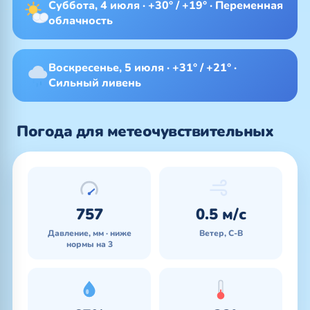
Суббота, 4 июля · +30° / +19° · Переменная
облачность
Воскресенье, 5 июля · +31° / +21° ·
Сильный ливень
Погода для метеочувствительных
757
0.5 м/с
Давление, мм · ниже
Ветер, С-В
нормы на 3