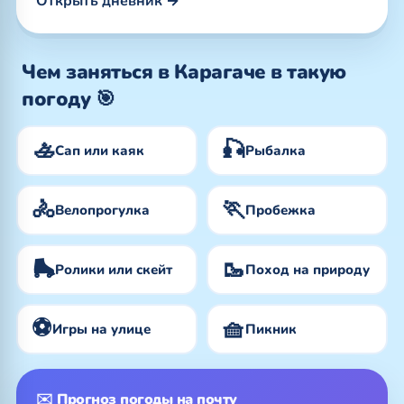
Открыть дневник →
Чем заняться в Карагаче в такую
погоду 🎯
🚣
🎣
Сап или каяк
Рыбалка
🚴
🏃
Велопрогулка
Пробежка
🛼
🥾
Ролики или скейт
Поход на природу
⚽
🧺
Игры на улице
Пикник
✉️ Прогноз погоды на почту