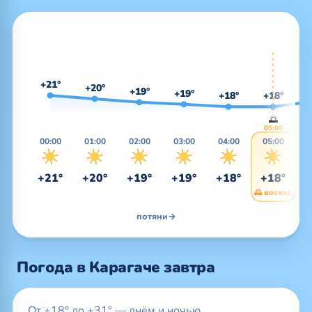
+21°
+20°
+19°
+19°
+18°
+18°
🌅
05:00
00:00
01:00
02:00
03:00
04:00
05:00
0
+21°
+20°
+19°
+19°
+18°
+18°
+
🌅 восход
потяни
→
Погода в Карагаче завтра
От +18° до +31° — днём и ночью.