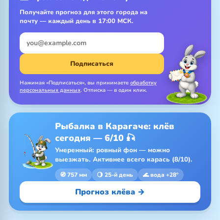
Получайте прогноз для этого города на
почту — каждый день в 17:00 МСК.
Подписаться
Нажимая «Подписаться», вы принимаете
обработку
персональных данных
. Отписка — в один клик.
Рыбалка в Карагаче: клёв
сегодня — 6/10 🎣
Умеренный: ровный фон — можно
выезжать. Активнее всего карась (8/10).
🧭 757 мм
🌖 25-й день
🌊 вода +28°
Прогноз клёва →