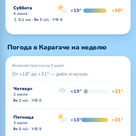
Суббота
+19°
+30°
4 июля
💧 0,1 мм · 🌬 5 м/с · УФ 8
Погода в Карагаче на неделю
Включая прогноз на 5 дней.
От +18° до +31° — днём и ночью.
Четверг
+19°
+21°
2 июля
🌬 2 м/с · УФ 0
Пятница
+18°
+31°
3 июля
🌬 5 м/с · УФ 9