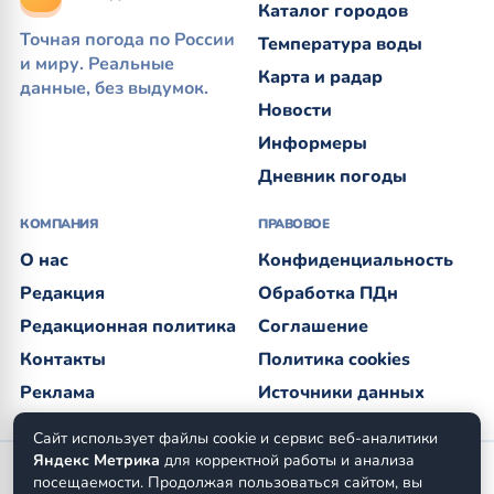
Каталог городов
Точная погода по России
Температура воды
и миру. Реальные
Карта и радар
данные, без выдумок.
Новости
Информеры
Дневник погоды
КОМПАНИЯ
ПРАВОВОЕ
О нас
Конфиденциальность
Редакция
Обработка ПДн
Редакционная политика
Соглашение
Контакты
Политика cookies
Реклама
Источники данных
Сайт использует файлы cookie и сервис веб-аналитики
Яндекс Метрика
для корректной работы и анализа
ООО «Трафик» · ОГРН 1027806866724 · ИНН 7813175200 ·
посещаемости. Продолжая пользоваться сайтом, вы
КПП 781301001