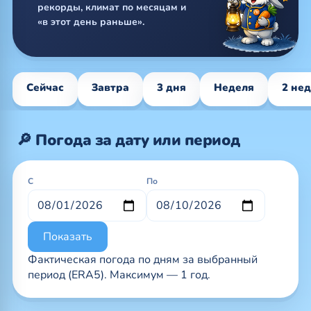
рекорды, климат по месяцам и
«в этот день раньше».
Сейчас
Завтра
3 дня
Неделя
2 не
🔎 Погода за дату или период
С
По
Показать
Фактическая погода по дням за выбранный
период (ERA5). Максимум — 1 год.