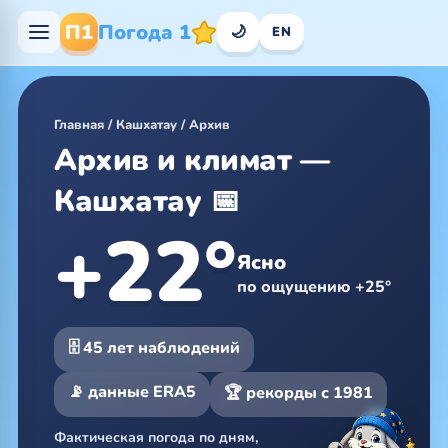
П1
Погода 1
🌙
EN
Главная
/
Кашхатау
/
Архив
Архив и климат —
Кашхатау 📅
+22°
Ясно
по ощущению +25°
🗄 45 лет наблюдений
📡 данные ERA5
🏆 рекорды с 1981
Фактическая погода по дням,