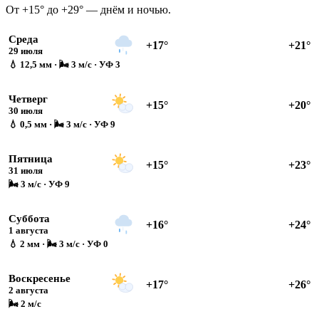
От +15° до +29° — днём и ночью.
Среда
+17°
+21°
29 июля
💧 12,5 мм · 🌬 3 м/с · УФ 3
Четверг
+15°
+20°
30 июля
💧 0,5 мм · 🌬 3 м/с · УФ 9
Пятница
+15°
+23°
31 июля
🌬 3 м/с · УФ 9
Суббота
+16°
+24°
1 августа
💧 2 мм · 🌬 3 м/с · УФ 0
Воскресенье
+17°
+26°
2 августа
🌬 2 м/с