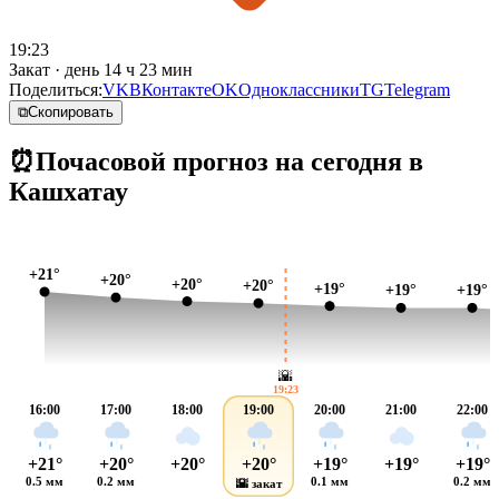
19:23
Закат · день 14 ч 23 мин
Поделиться:
VK
ВКонтакте
OK
Одноклассники
TG
Telegram
⧉
Скопировать
⏰
Почасовой прогноз на сегодня в
Кашхатау
+21°
+20°
+20°
+20°
+19°
+19°
+19°
🌇
19:23
16:00
17:00
18:00
19:00
20:00
21:00
22:00
+21°
+20°
+20°
+20°
+19°
+19°
+19°
0.5 мм
0.2 мм
0.1 мм
0.2 мм
🌇 закат