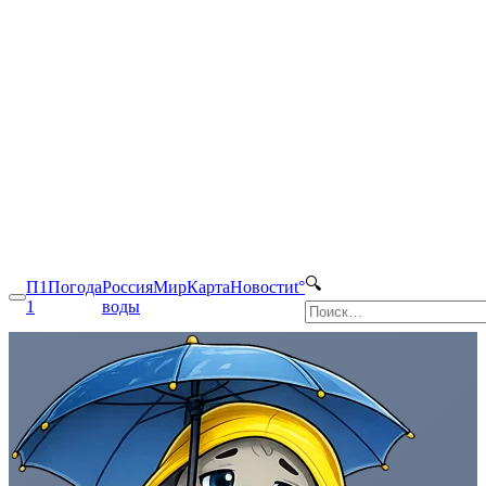
🔍
П1
Погода
Россия
Мир
Карта
Новости
t°
1
воды