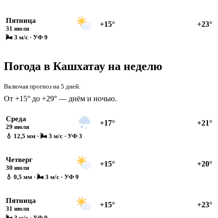
Пятница
+15°
+23°
31 июля
🌬 3 м/с · УФ 9
Погода в Кашхатау на неделю
Включая прогноз на 5 дней.
От +15° до +29° — днём и ночью.
Среда
+17°
+21°
29 июля
💧 12,5 мм · 🌬 3 м/с · УФ 3
Четверг
+15°
+20°
30 июля
💧 0,5 мм · 🌬 3 м/с · УФ 9
Пятница
+15°
+23°
31 июля
🌬 3 м/с · УФ 9