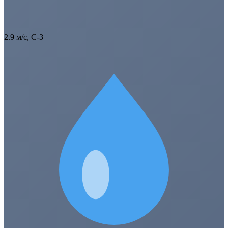
2.9 м/с, С-З