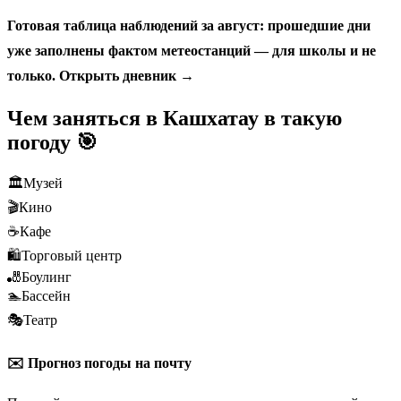
Готовая таблица наблюдений за август: прошедшие дни
уже заполнены фактом метеостанций — для школы и не
только.
Открыть дневник →
Чем заняться в Кашхатау в такую
погоду 🎯
🏛️
Музей
🎬
Кино
☕
Кафе
🛍️
Торговый центр
🎳
Боулинг
🏊
Бассейн
🎭
Театр
✉️ Прогноз погоды на почту