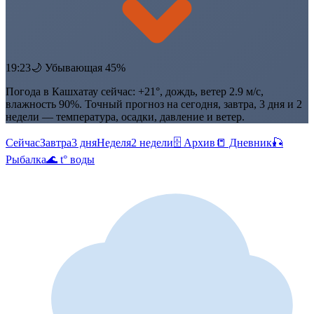
19:23
🌙 Убывающая 45%
Погода в Кашхатау сейчас: +21°, дождь, ветер 2.9 м/с,
влажность 90%. Точный прогноз на сегодня, завтра, 3 дня и 2
недели — температура, осадки, давление и ветер.
Сейчас
Завтра
3 дня
Неделя
2 недели
🗄 Архив
📒 Дневник
🎣
Рыбалка
🌊 t° воды