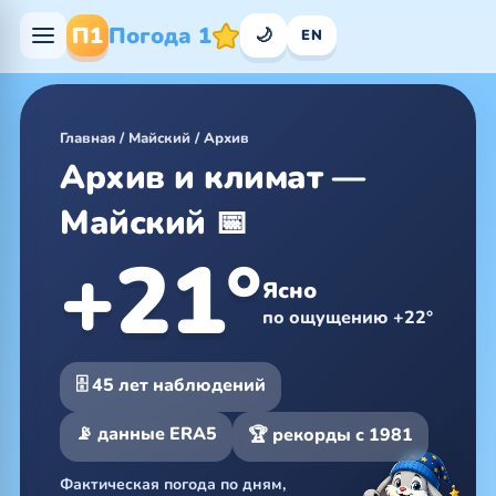
П1
Погода 1
🌙
EN
Главная
/
Майский
/
Архив
Архив и климат —
Майский 📅
+21°
Ясно
по ощущению +22°
🗄 45 лет наблюдений
📡 данные ERA5
🏆 рекорды с 1981
Фактическая погода по дням,