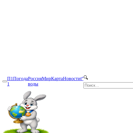
🔍
П1
Погода
Россия
Мир
Карта
Новости
t°
1
воды