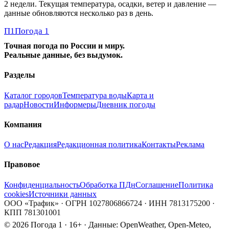
2 недели. Текущая температура, осадки, ветер и давление —
данные обновляются несколько раз в день.
П1
Погода 1
Точная погода по России и миру.
Реальные данные, без выдумок.
Разделы
Каталог городов
Температура воды
Карта и
радар
Новости
Информеры
Дневник погоды
Компания
О нас
Редакция
Редакционная политика
Контакты
Реклама
Правовое
Конфиденциальность
Обработка ПДн
Соглашение
Политика
cookies
Источники данных
ООО «Трафик» · ОГРН 1027806866724 · ИНН 7813175200 ·
КПП 781301001
© 2026 Погода 1 · 16+ · Данные: OpenWeather, Open-Meteo,