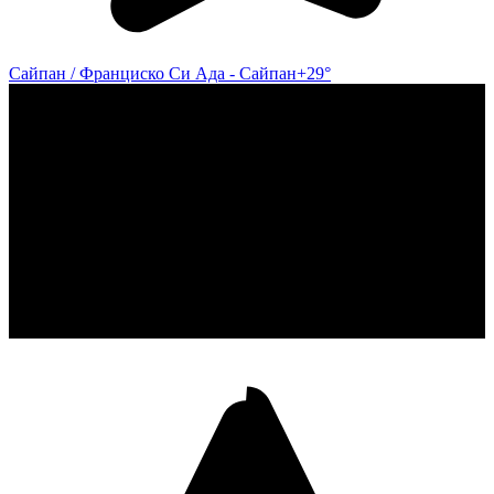
Сайпан / Франциско Си Ада - Сайпан
+29°