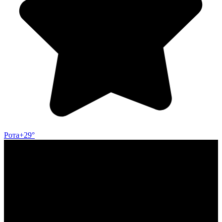
Рота
+29°