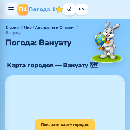
П1
Погода 1
🌙
EN
Главная
/
Мир
/
Австралия и Океания
/
Вануату
Погода: Вануату
Карта городов — Вануату 🗺️
Показать карту городов