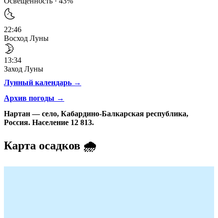
Освещённость · 43%
🌜
22:46
Восход Луны
🌛
13:34
Заход Луны
Лунный календарь →
Архив погоды →
Нартан — село, Кабардино-Балкарская республика,
Россия. Население 12 813.
Карта осадков 🌧️