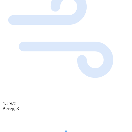
4.1 м/с
Ветер, З