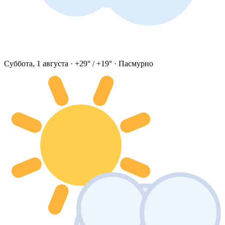
Суббота, 1 августа · +29° / +19° · Пасмурно