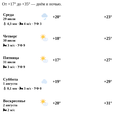
От +17° до +35° — днём и ночью.
Среда
+20°
+23°
29 июля
💧 4,3 мм · 🌬 4 м/с · УФ 3
Четверг
+18°
+25°
30 июля
🌬 3 м/с · УФ 9
Пятница
+17°
+27°
31 июля
🌬 3 м/с · УФ 9
Суббота
+19°
+29°
1 августа
💧 0,1 мм · 🌬 3 м/с · УФ 0
Воскресенье
+20°
+31°
2 августа
🌬 2 м/с