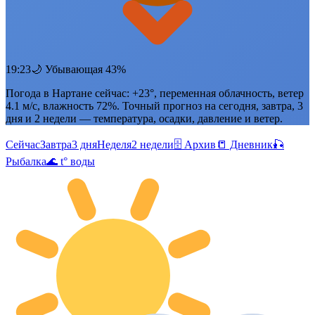
19:23
🌙 Убывающая 43%
Погода в Нартане сейчас: +23°, переменная облачность, ветер
4.1 м/с, влажность 72%. Точный прогноз на сегодня, завтра, 3
дня и 2 недели — температура, осадки, давление и ветер.
Сейчас
Завтра
3 дня
Неделя
2 недели
🗄 Архив
📒 Дневник
🎣
Рыбалка
🌊 t° воды