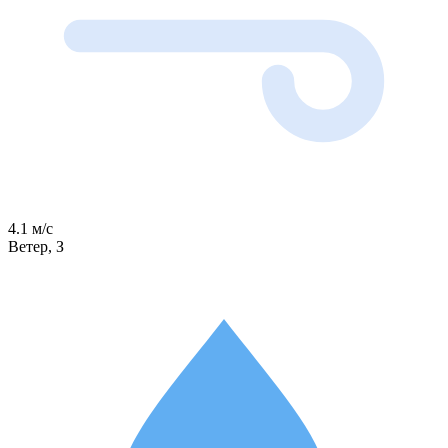
4.1 м/с
Ветер, З