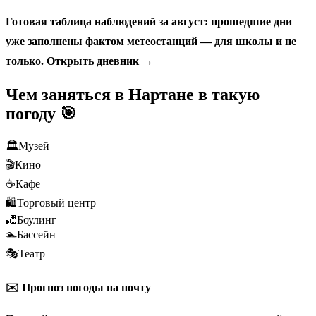
Готовая таблица наблюдений за август: прошедшие дни
уже заполнены фактом метеостанций — для школы и не
только.
Открыть дневник →
Чем заняться в Нартане в такую
погоду 🎯
🏛️
Музей
🎬
Кино
☕
Кафе
🛍️
Торговый центр
🎳
Боулинг
🏊
Бассейн
🎭
Театр
✉️ Прогноз погоды на почту