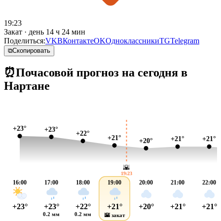
19:23
Закат · день 14 ч 24 мин
Поделиться:
VK
ВКонтакте
OK
Одноклассники
TG
Telegram
⧉
Скопировать
⏰
Почасовой прогноз на сегодня в
Нартане
+23°
+23°
+22°
+21°
+21°
+21°
+20°
🌇
19:23
16:00
17:00
18:00
19:00
20:00
21:00
22:00
+23°
+23°
+22°
+21°
+20°
+21°
+21°
0.2 мм
0.2 мм
🌇 закат