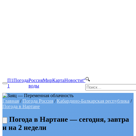
🔍
П1
Погода
Россия
Мир
Карта
Новости
t°
1
воды
Главная
/
Погода Россия
/
Кабардино-Балкарская республика
/
Погода в Нартане
Погода в Нартане — сегодня, завтра
и на 2 недели