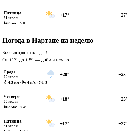
Пятница
+17°
+27°
31 июля
🌬 3 м/с · УФ 9
Погода в Нартане на неделю
Включая прогноз на 5 дней.
От +17° до +35° — днём и ночью.
Среда
+20°
+23°
29 июля
💧 4,3 мм · 🌬 4 м/с · УФ 3
Четверг
+18°
+25°
30 июля
🌬 3 м/с · УФ 9
Пятница
+17°
+27°
31 июля