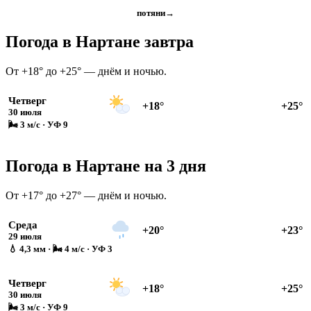
потяни
→
Погода в Нартане завтра
От +18° до +25° — днём и ночью.
Четверг
+18°
+25°
30 июля
🌬 3 м/с · УФ 9
Погода в Нартане на 3 дня
От +17° до +27° — днём и ночью.
Среда
+20°
+23°
29 июля
💧 4,3 мм · 🌬 4 м/с · УФ 3
Четверг
+18°
+25°
30 июля
🌬 3 м/с · УФ 9