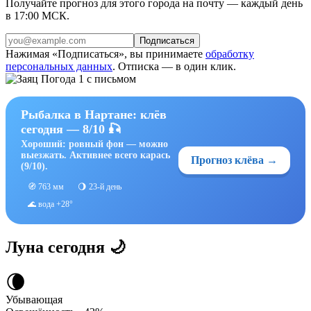
Получайте прогноз для этого города на почту — каждый день
в 17:00 МСК.
Подписаться
Нажимая «Подписаться», вы принимаете
обработку
персональных данных
. Отписка — в один клик.
Рыбалка в Нартане: клёв
сегодня — 8/10 🎣
Хороший: ровный фон — можно
выезжать. Активнее всего карась
Прогноз клёва →
(9/10).
🧭 763 мм
🌖 23-й день
🌊 вода +28°
Луна сегодня 🌙
🌘
Убывающая