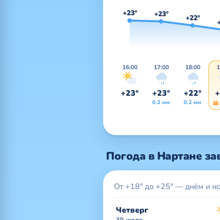
+23°
+23°
+22°
16:00
17:00
18:00
1
+23°
+23°
+22°
+
0.2 мм
0.2 мм
🌇
Погода в Нартане за
От +18° до +25° — днём и н
Четверг
30 июля