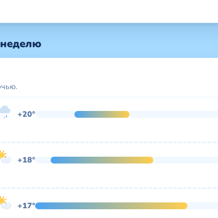
 неделю
очью.
+20°
+18°
+17°