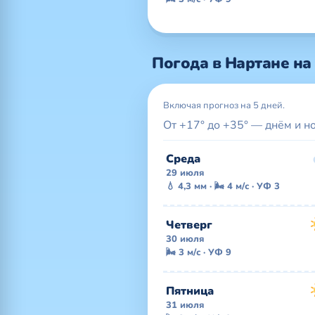
Погода в Нартане на
Включая прогноз на 5 дней.
От +17° до +35° — днём и н
Среда
29 июля
💧 4,3 мм · 🌬 4 м/с · УФ 3
Четверг
30 июля
🌬 3 м/с · УФ 9
Пятница
31 июля