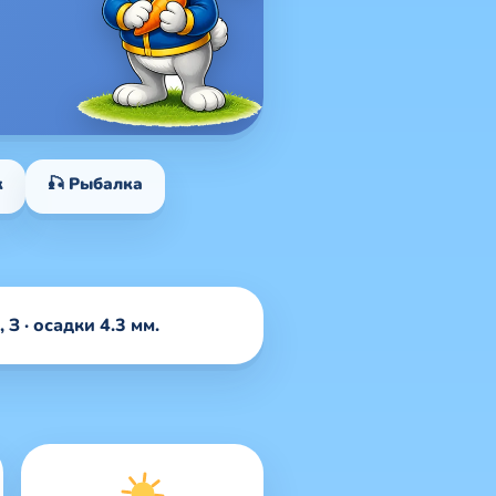
к
🎣 Рыбалка
З · осадки 4.3 мм.