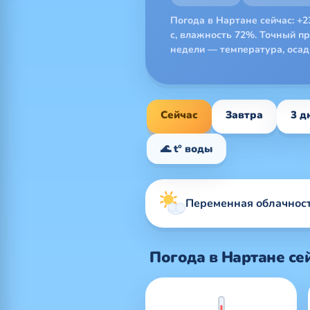
Погода в Нартане сейчас: +23
с, влажность 72%. Точный про
недели — температура, осадк
Сейчас
Завтра
3 д
🌊 t° воды
Переменная облачност
Погода в Нартане се