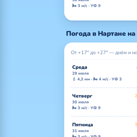
🌬 3 м/с · УФ 9
Погода в Нартане на 
От +17° до +27° — днём и н
Среда
29 июля
💧 4,3 мм · 🌬 4 м/с · УФ 3
Четверг
30 июля
🌬 3 м/с · УФ 9
Пятница
31 июля
🌬 3 м/с · УФ 9