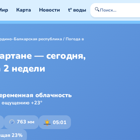
🔍
Мир
Карта
Новости
t° воды
рдино-Балкарская республика
/
Погода в
артане — сегодня,
а 2 недели
еременная облачность
о ощущению +23°
763 мм
05:01
ющая 23%