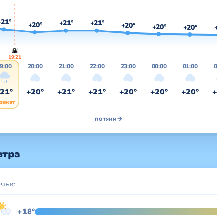
+21°
+21°
+21°
+20°
+20°
+20°
+20°
🌇
19:21
9:00
20:00
21:00
22:00
23:00
00:00
01:00
0
21°
+20°
+21°
+21°
+20°
+20°
+20°
+
 закат
потяни
→
втра
очью.
+18°