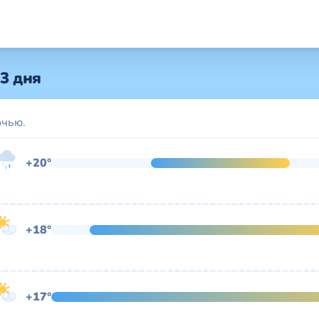
3 дня
очью.
+20°
+18°
+17°