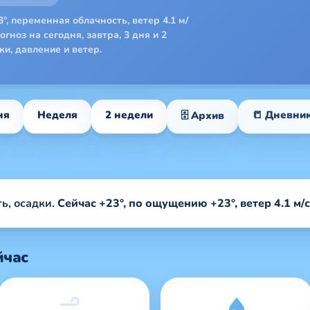
°, переменная облачность, ветер 4.1 м/
гноз на сегодня, завтра, 3 дня и 2
и, давление и ветер.
ня
Неделя
2 недели
📒 Дневни
🗄 Архив
ь, осадки.
Сейчас +23°, по ощущению +23°, ветер 4.1 м/с, 
йчас