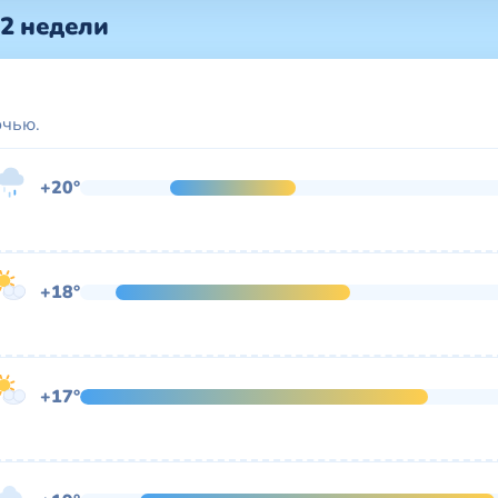
 2 недели
очью.
+20°
+18°
+17°