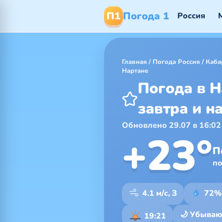
П1
Погода 1
Россия
Главная
/
Погода Россия
/
Каба
Нартане
Погода в Н
завтра и н
Обновлено 29.07 в 16:02
+23°
П
п
4.1 м/с, З
72%
🌙 Убыва
19:21