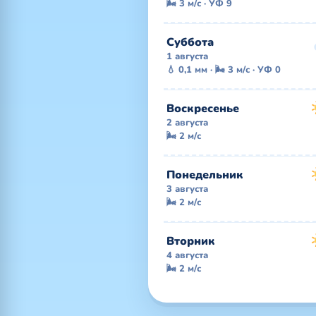
🌬 3 м/с · УФ 9
Суббота
1 августа
💧 0,1 мм · 🌬 3 м/с · УФ 0
Воскресенье
2 августа
🌬 2 м/с
Понедельник
3 августа
🌬 2 м/с
Вторник
4 августа
🌬 2 м/с