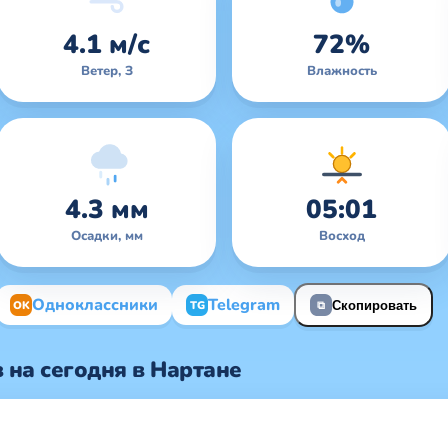
4.1 м/с
72%
Ветер, З
Влажность
4.3 мм
05:01
Осадки, мм
Восход
Одноклассники
Telegram
OK
TG
Скопировать
⧉
 на сегодня в Нартане