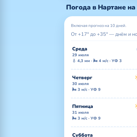
Погода в Нартане на
Включая прогноз на 10 дней.
От +17° до +35° — днём и н
Среда
29 июля
💧 4,3 мм · 🌬 4 м/с · УФ 3
Четверг
30 июля
🌬 3 м/с · УФ 9
Пятница
31 июля
🌬 3 м/с · УФ 9
Суббота