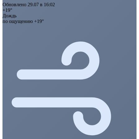
Обновлено 29.07 в 16:02
+19°
Дождь
по ощущению +19°