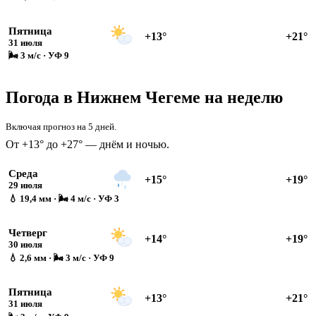
Пятница
+13°
+21°
31 июля
🌬 3 м/с · УФ 9
Погода в Нижнем Чегеме на неделю
Включая прогноз на 5 дней.
От +13° до +27° — днём и ночью.
Среда
+15°
+19°
29 июля
💧 19,4 мм · 🌬 4 м/с · УФ 3
Четверг
+14°
+19°
30 июля
💧 2,6 мм · 🌬 3 м/с · УФ 9
Пятница
+13°
+21°
31 июля