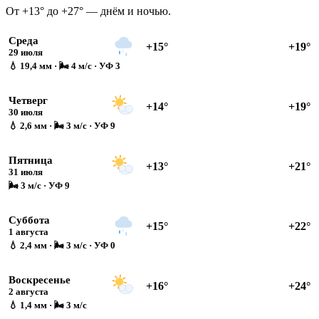
От +13° до +27° — днём и ночью.
Среда
+15°
+19°
29 июля
💧 19,4 мм · 🌬 4 м/с · УФ 3
Четверг
+14°
+19°
30 июля
💧 2,6 мм · 🌬 3 м/с · УФ 9
Пятница
+13°
+21°
31 июля
🌬 3 м/с · УФ 9
Суббота
+15°
+22°
1 августа
💧 2,4 мм · 🌬 3 м/с · УФ 0
Воскресенье
+16°
+24°
2 августа
💧 1,4 мм · 🌬 3 м/с