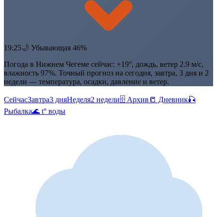
19:25
🌙 Убывающая 46%
Погода в Нижнем Чегеме сейчас: +19°, дождь, ветер 2.9 м/с,
влажность 97%. Точный прогноз на сегодня, завтра, 3 дня и 2
недели — температура, осадки, давление и ветер.
Сейчас
Завтра
3 дня
Неделя
2 недели
🗄 Архив
📒 Дневник
🎣
Рыбалка
🌊 t° воды