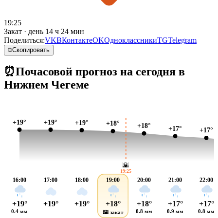
19:25
Закат · день 14 ч 24 мин
Поделиться:
VK
ВКонтакте
OK
Одноклассники
TG
Telegram
⧉
Скопировать
⏰
Почасовой прогноз на сегодня в
Нижнем Чегеме
+19°
+19°
+19°
+18°
+18°
+17°
+17°
🌇
19:25
16:00
17:00
18:00
19:00
20:00
21:00
22:00
+19°
+19°
+19°
+18°
+18°
+17°
+17°
0.4 мм
0.8 мм
0.9 мм
0.8 мм
🌇 закат