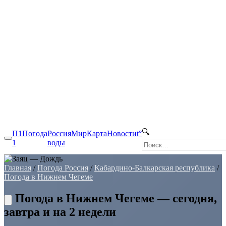
🔍
П1
Погода
Россия
Мир
Карта
Новости
t°
1
воды
Главная
/
Погода Россия
/
Кабардино-Балкарская республика
/
Погода в Нижнем Чегеме
Погода в Нижнем Чегеме — сегодня,
завтра и на 2 недели