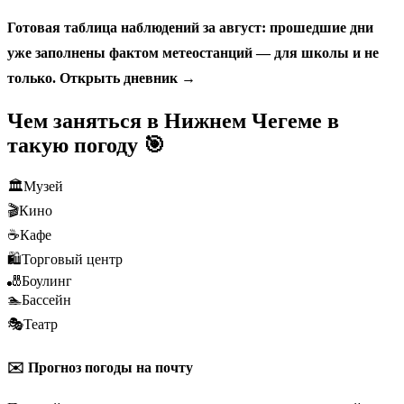
Готовая таблица наблюдений за август: прошедшие дни
уже заполнены фактом метеостанций — для школы и не
только.
Открыть дневник →
Чем заняться в Нижнем Чегеме в
такую погоду 🎯
🏛️
Музей
🎬
Кино
☕
Кафе
🛍️
Торговый центр
🎳
Боулинг
🏊
Бассейн
🎭
Театр
✉️ Прогноз погоды на почту