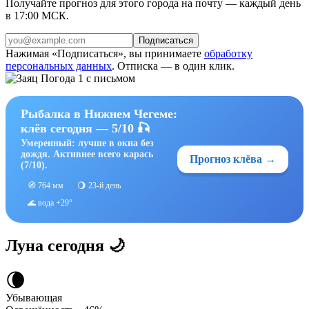
Получайте прогноз для этого города на почту — каждый день
в 17:00 МСК.
Подписаться
Нажимая «Подписаться», вы принимаете
обработку
персональных данных
. Отписка — в один клик.
Рыбалка в Нижнем Чегеме:
клёв сегодня — 5/10 🎣
Умеренный: лучше в окна без
дождя. Активнее всего карась
Прогноз клёва →
(7/10).
🧭 764 мм
🌖 23-й день
🌊 вода +29°
Луна сегодня 🌙
🌘
Убывающая