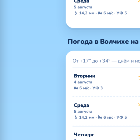
Среда
5 августа
💧 14,2 мм · 🌬 6 м/с · УФ 5
Погода в Волчихе на
От +17° до +34° — днём и н
Вторник
4 августа
🌬 6 м/с · УФ 3
Среда
5 августа
💧 14,2 мм · 🌬 6 м/с · УФ 5
Четверг