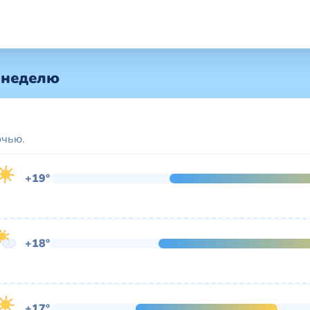
 неделю
очью.
+19°
+18°
+17°