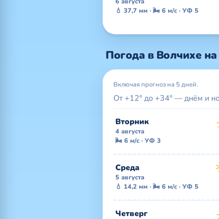
6 августа
💧 37,7 мм · 🌬 6 м/с · УФ 5
Погода в Волчихе на
Включая прогноз на 5 дней.
От +12° до +34° — днём и н
Вторник
4 августа
🌬 6 м/с · УФ 3
Среда
5 августа
💧 14,2 мм · 🌬 6 м/с · УФ 5
Четверг