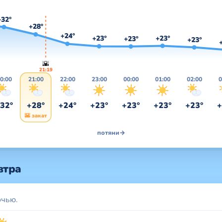
+32°
+28°
+24°
+23°
+23°
+23°
+23°
🌇
21:19
0:00
21:00
22:00
23:00
00:00
01:00
02:00
0
32°
+28°
+24°
+23°
+23°
+23°
+23°
+
🌇 закат
потяни
→
втра
очью.