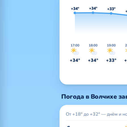
+34°
+34°
+33°
17:00
18:00
19:00
2
+34°
+34°
+33°
+
Погода в Волчихе за
От +18° до +32° — днём и н