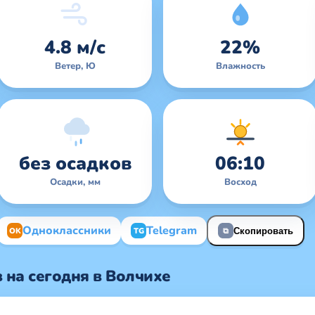
4.8 м/с
22%
Ветер, Ю
Влажность
без осадков
06:10
Осадки, мм
Восход
Одноклассники
Telegram
OK
TG
Скопировать
⧉
 на сегодня в Волчихе