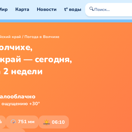
🔍
Мир
Карта
Новости
t° воды
йский край
/
Погода в Волчихе
олчихе,
край — сегодня,
а 2 недели
алооблачно
о ощущению +30°
%
751 мм
06:10