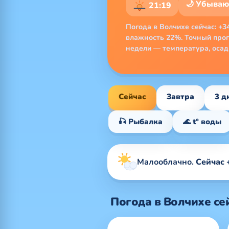
🌙 Убыва
21:19
Погода в Волчихе сейчас: +34
влажность 22%. Точный прогн
недели — температура, осадк
Сейчас
Завтра
3 д
🎣 Рыбалка
🌊 t° воды
Малооблачно.
Сейчас +
Погода в Волчихе се