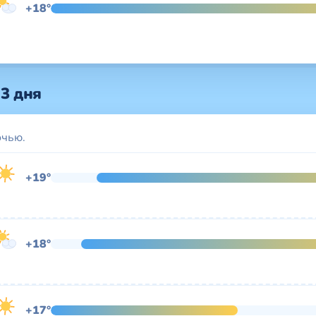
+18°
 3 дня
очью.
+19°
+18°
+17°