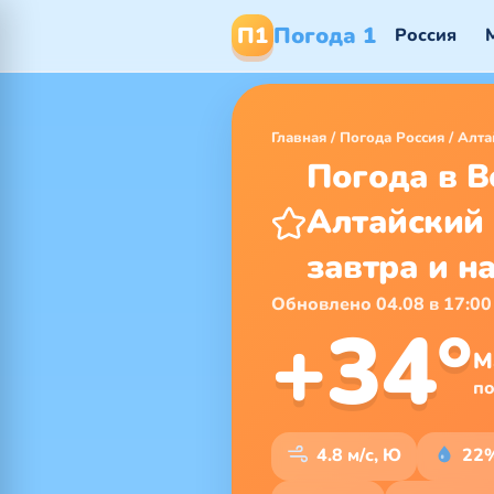
П1
Погода 1
Россия
Главная
/
Погода Россия
/
Алта
Погода в В
Алтайский 
завтра и н
Обновлено 04.08 в 17:00
+34°
М
п
4.8 м/с, Ю
22