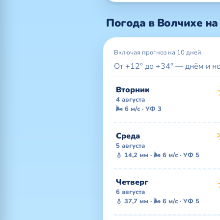
Погода в Волчихе на
Включая прогноз на 10 дней.
От +12° до +34° — днём и н
Вторник
4 августа
🌬 6 м/с · УФ 3
Среда
5 августа
💧 14,2 мм · 🌬 6 м/с · УФ 5
Четверг
6 августа
💧 37,7 мм · 🌬 6 м/с · УФ 5