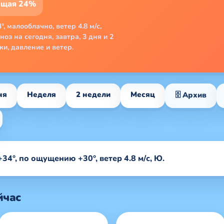
ющая 24%
°, малооблачно, ветер 4.8 м/с,
оз на сегодня, завтра, 3 дня и 2
и, давление и ветер.
ня
Неделя
2 недели
Месяц
🗄 Архив
34°, по ощущению +30°, ветер 4.8 м/с, Ю.
йчас