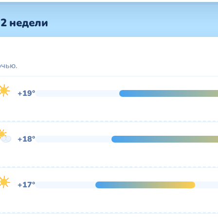
 2 недели
очью.
+19°
+18°
+17°