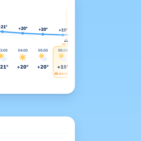
+24°
+22°
+21°
+20°
+20°
+20°
+19°
🌅
06:10
3:00
04:00
05:00
06:00
07:00
08:00
09:00
1
21°
+20°
+20°
+19°
+20°
+22°
+24°
+
🌅 восход