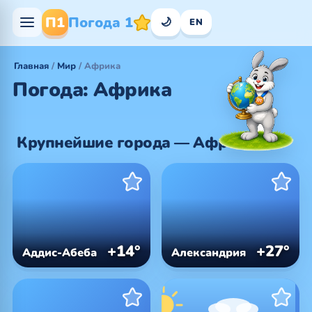
П1
Погода 1
🌙
EN
Главная
/
Мир
/ Африка
Погода: Африка
Крупнейшие города — Африка
+14°
+27°
Аддис-Абеба
Александрия