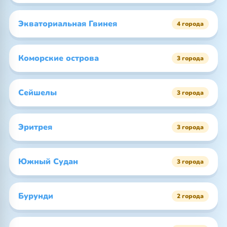
Экваториальная Гвинея
4 города
Коморские острова
3 города
Сейшелы
3 города
Эритрея
3 города
Южный Судан
3 города
Бурунди
2 города