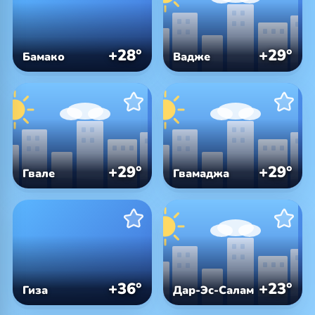
+28°
+29°
Бамако
Вадже
+29°
+29°
Гвале
Гвамаджа
+36°
+23°
Гиза
Дар-Эс-Салам