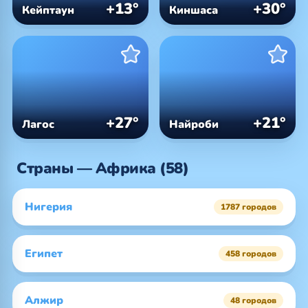
+13°
+30°
Кейптаун
Киншаса
+27°
+21°
Лагос
Найроби
Страны — Африка (58)
Нигерия
1787 городов
Египет
458 городов
Алжир
48 городов