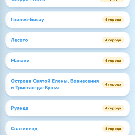
Гвинея-Бисау
4 города
Лесото
4 города
Малави
4 города
Острова Святой Елены, Вознесения
4 города
и Тристан-да-Кунья
Руанда
4 города
Свазиленд
4 города