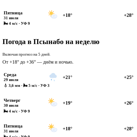
Пятница
+18°
+28°
31 июля
🌬 4 м/с · УФ 9
Погода в Псынабо на неделю
Включая прогноз на 5 дней.
От +18° до +36° — днём и ночью.
Среда
+21°
+25°
29 июля
💧 3,6 мм · 🌬 5 м/с · УФ 3
Четверг
+19°
+26°
30 июля
🌬 4 м/с · УФ 9
Пятница
+18°
+28°
31 июля
🌬 4 м/с · УФ 9