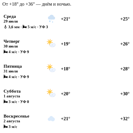
От +18° до +36° — днём и ночью.
Среда
+21°
+25°
29 июля
💧 3,6 мм · 🌬 5 м/с · УФ 3
Четверг
+19°
+26°
30 июля
🌬 4 м/с · УФ 9
Пятница
+18°
+28°
31 июля
🌬 4 м/с · УФ 9
Суббота
+20°
+30°
1 августа
🌬 3 м/с · УФ 0
Воскресенье
+21°
+32°
2 августа
🌬 3 м/с