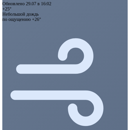
Обновлено 29.07 в 16:02
+25°
Небольшой дождь
по ощущению +26°