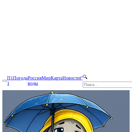
🔍
П1
Погода
Россия
Мир
Карта
Новости
t°
1
воды