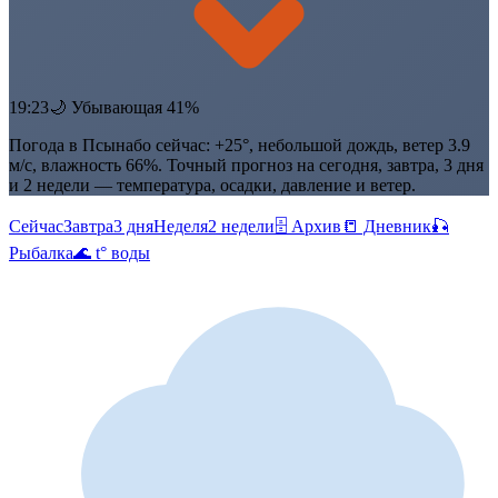
19:23
🌙 Убывающая 41%
Погода в Псынабо сейчас: +25°, небольшой дождь, ветер 3.9
м/с, влажность 66%. Точный прогноз на сегодня, завтра, 3 дня
и 2 недели — температура, осадки, давление и ветер.
Сейчас
Завтра
3 дня
Неделя
2 недели
🗄 Архив
📒 Дневник
🎣
Рыбалка
🌊 t° воды