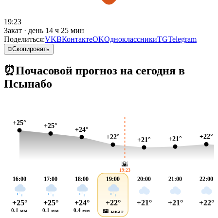
19:23
Закат · день 14 ч 25 мин
Поделиться:
VK
ВКонтакте
OK
Одноклассники
TG
Telegram
⧉
Скопировать
⏰
Почасовой прогноз на сегодня в
Псынабо
+25°
+25°
+24°
+22°
+22°
+21°
+21°
🌇
19:23
16:00
17:00
18:00
19:00
20:00
21:00
22:00
+25°
+25°
+24°
+22°
+21°
+21°
+22°
0.1 мм
0.1 мм
0.4 мм
🌇 закат