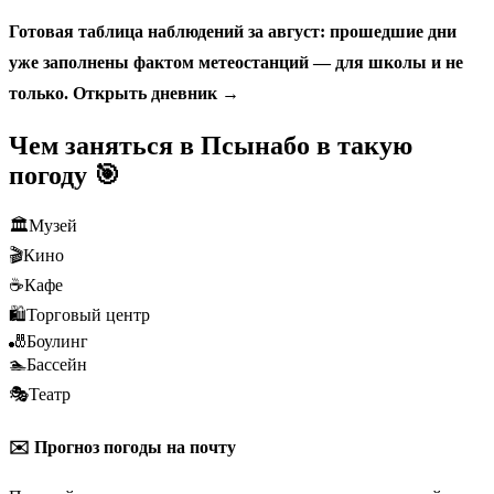
Готовая таблица наблюдений за август: прошедшие дни
уже заполнены фактом метеостанций — для школы и не
только.
Открыть дневник →
Чем заняться в Псынабо в такую
погоду 🎯
🏛️
Музей
🎬
Кино
☕
Кафе
🛍️
Торговый центр
🎳
Боулинг
🏊
Бассейн
🎭
Театр
✉️ Прогноз погоды на почту