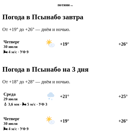
потяни
→
Погода в Псынабо завтра
От +19° до +26° — днём и ночью.
Четверг
+19°
+26°
30 июля
🌬 4 м/с · УФ 9
Погода в Псынабо на 3 дня
От +18° до +28° — днём и ночью.
Среда
+21°
+25°
29 июля
💧 3,6 мм · 🌬 5 м/с · УФ 3
Четверг
+19°
+26°
30 июля
🌬 4 м/с · УФ 9