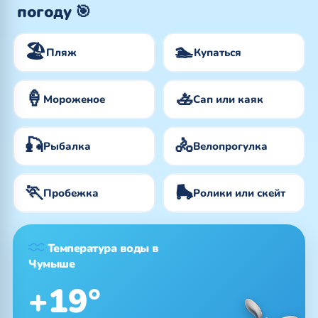
погоду 🎯
🏖️
🏊
Пляж
Купаться
🍦
🚣
Мороженое
Сап или каяк
🎣
🚴
Рыбалка
Велопрогулка
🏃
🛼
Пробежка
Ролики или скейт
Температура воды в
Чумыше
+19°