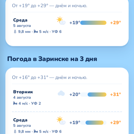
От +19° до +29° — днём и ночью.
Среда
+19°
+29°
5 августа
💧 9,8 мм · 🌬 5 м/с · УФ 6
Погода в Заринске на 3 дня
От +16° до +31° — днём и ночью.
Вторник
+20°
+31°
4 августа
🌬 4 м/с · УФ 2
Среда
+19°
+29°
5 августа
💧 9,8 мм · 🌬 5 м/с · УФ 6