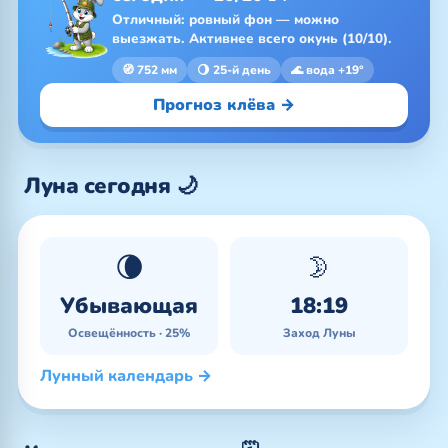
Отличный: ровный фон — можно
выезжать. Активнее всего окунь (10/10).
🧭 752 мм
🌖 25-й день
🌊 вода +19°
Прогноз клёва →
Луна сегодня 🌙
🌘
🌛
Убывающая
18:19
Освещённость · 25%
Заход Луны
Лунный календарь →