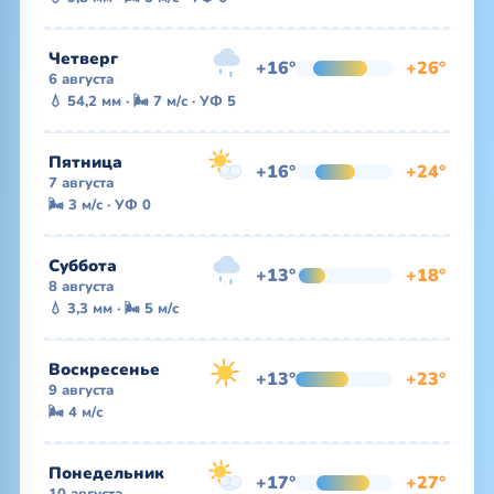
Четверг
+16°
+26°
6 августа
💧 54,2 мм · 🌬 7 м/с · УФ 5
Пятница
+16°
+24°
7 августа
🌬 3 м/с · УФ 0
Суббота
+13°
+18°
8 августа
💧 3,3 мм · 🌬 5 м/с
Воскресенье
+13°
+23°
9 августа
🌬 4 м/с
Понедельник
+17°
+27°
10 августа