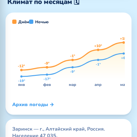
Климат по месяцам 🗓️
Днём
Ночью
+18°
+10°
-1°
+6°
-9°
-1°
-12°
-9°
-17°
-19°
янв
фев
мар
апр
май
Архив погоды →
Заринск — г., Алтайский край, Россия.
Население 47 035.