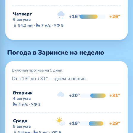
Четверг
+16°
+26°
6 августа
💧 54,2 мм · 🌬 7 м/с · УФ 5
Погода в Заринске на неделю
Включая прогноз на 5 дней.
От +13° до +31° — днём и ночью.
Вторник
+20°
+31°
4 августа
🌬 4 м/с · УФ 2
Среда
+19°
+29°
5 августа
💧 9,8 мм · 🌬 5 м/с · УФ 6