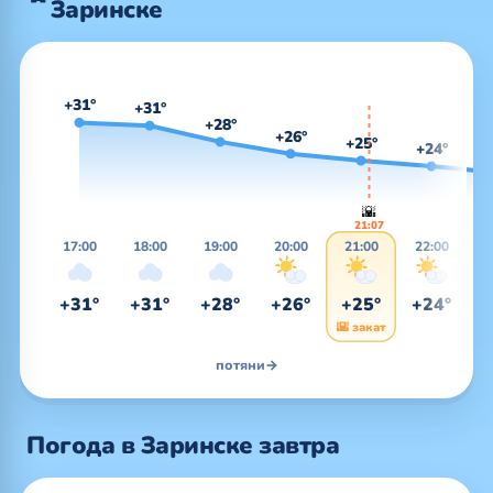
Заринске
+31°
+31°
+28°
+26°
+25°
+24°
🌇
21:07
17:00
18:00
19:00
20:00
21:00
22:00
2
+31°
+31°
+28°
+26°
+25°
+24°
+
🌇 закат
потяни
→
Погода в Заринске завтра