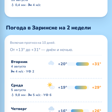
💧 0,4 мм · 🌬 4 м/с
Погода в Заринске на 2 недели
Включая прогноз на 10 дней.
От +13° до +31° — днём и ночью.
Вторник
+20°
+31°
4 августа
🌬 4 м/с · УФ 2
Среда
+19°
+29°
5 августа
💧 9,8 мм · 🌬 5 м/с · УФ 6
Четверг
+16°
+26°