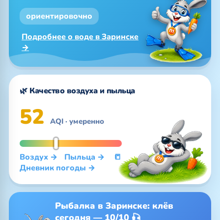
ориентировочно
Подробнее о воде в Заринске
→
🌿 Качество воздуха и пыльца
52
AQI · умеренно
Воздух →
Пыльца →
📒
Дневник погоды →
Рыбалка в Заринске: клёв
сегодня — 10/10 🎣