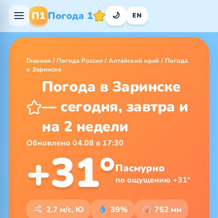
П1
Погода 1
🌙
EN
Главная
/
Погода Россия
/
Алтайский край
/
Погода
в Заринске
Погода в Заринске
— сегодня, завтра и
на 2 недели
Обновлено 04.08 в 17:30
+31°
Пасмурно
по ощущению +31°
2.7 м/с, Ю
39%
752 мм