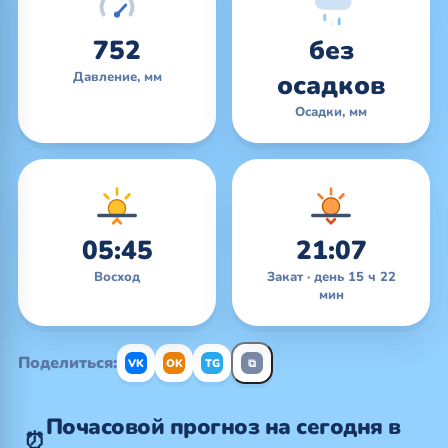
752
без
Давление, мм
осадков
Осадки, мм
05:45
21:07
Восход
Закат · день 15 ч 22
мин
Поделиться:
VK
OK
TG
⧉
Почасовой прогноз на сегодня в
⏰